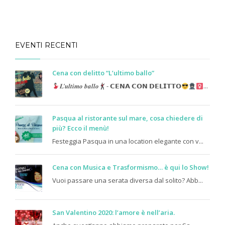
EVENTI RECENTI
Cena con delitto “L’ultimo ballo”
𝑳’𝒖𝒍𝒕𝒊𝒎𝒐 𝒃𝒂𝒍𝒍𝒐
- 𝗖𝗘𝗡𝗔 𝗖𝗢𝗡 𝗗𝗘𝗟𝗜𝗧𝗧𝗢
...
Pasqua al ristorante sul mare, cosa chiedere di
più? Ecco il menù!
Festeggia Pasqua in una location elegante con v...
Cena con Musica e Trasformismo… è qui lo Show!
Vuoi passare una serata diversa dal solito? Abb...
San Valentino 2020: l’amore è nell’aria.