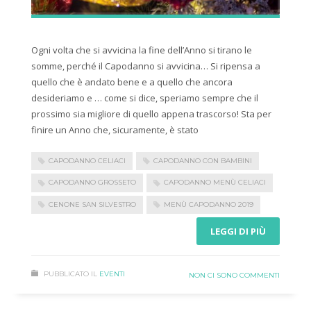
Ogni volta che si avvicina la fine dell’Anno si tirano le
somme, perché il Capodanno si avvicina… Si ripensa a
quello che è andato bene e a quello che ancora
desideriamo e … come si dice, speriamo sempre che il
prossimo sia migliore di quello appena trascorso! Sta per
finire un Anno che, sicuramente, è stato
CAPODANNO CELIACI
CAPODANNO CON BAMBINI
CAPODANNO GROSSETO
CAPODANNO MENÙ CELIACI
CENONE SAN SILVESTRO
MENÙ CAPODANNO 2019
LEGGI DI PIÙ
PUBBLICATO IL
EVENTI
NON CI SONO COMMENTI