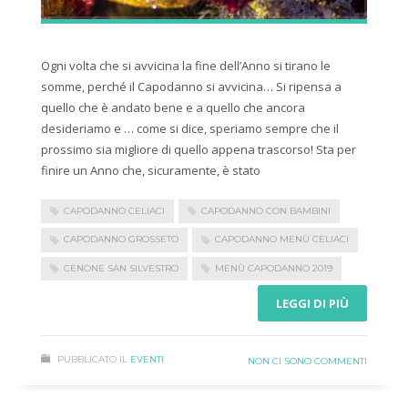
Ogni volta che si avvicina la fine dell’Anno si tirano le
somme, perché il Capodanno si avvicina… Si ripensa a
quello che è andato bene e a quello che ancora
desideriamo e … come si dice, speriamo sempre che il
prossimo sia migliore di quello appena trascorso! Sta per
finire un Anno che, sicuramente, è stato
CAPODANNO CELIACI
CAPODANNO CON BAMBINI
CAPODANNO GROSSETO
CAPODANNO MENÙ CELIACI
CENONE SAN SILVESTRO
MENÙ CAPODANNO 2019
LEGGI DI PIÙ
PUBBLICATO IL
EVENTI
NON CI SONO COMMENTI