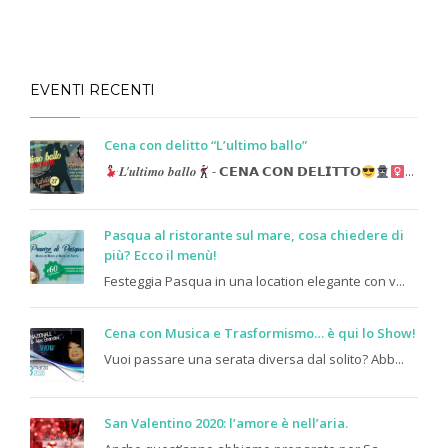
EVENTI RECENTI
Cena con delitto “L’ultimo ballo”
𝑳’𝒖𝒍𝒕𝒊𝒎𝒐 𝒃𝒂𝒍𝒍𝒐
- 𝗖𝗘𝗡𝗔 𝗖𝗢𝗡 𝗗𝗘𝗟𝗜𝗧𝗧𝗢
...
Pasqua al ristorante sul mare, cosa chiedere di
più? Ecco il menù!
Festeggia Pasqua in una location elegante con v...
Cena con Musica e Trasformismo… è qui lo Show!
Vuoi passare una serata diversa dal solito? Abb...
San Valentino 2020: l’amore è nell’aria.