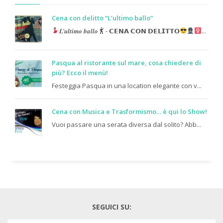
Cena con delitto “L’ultimo ballo”
𝑳’𝒖𝒍𝒕𝒊𝒎𝒐 𝒃𝒂𝒍𝒍𝒐
- 𝗖𝗘𝗡𝗔 𝗖𝗢𝗡 𝗗𝗘𝗟𝗜𝗧𝗧𝗢
...
Pasqua al ristorante sul mare, cosa chiedere di
più? Ecco il menù!
Festeggia Pasqua in una location elegante con v...
Cena con Musica e Trasformismo… è qui lo Show!
Vuoi passare una serata diversa dal solito? Abb...
SEGUICI SU: