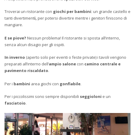
Troverai un ristorante con
giochi per bambini:
un grande castello e
tanti divertiment
i,
per potersi divertire mentre i genitori finiscono di
mangiare.
E se piove?
Nessun problema! Il ristorante si sposta all’interno,
senza alcun disagio per gli ospiti.
In inverno
(aperto solo per eventi o feste private) i tavoli vengono
preparati all’interno dell’
ampio salone
con
camino centrale e
pavimento riscaldato
.
Per i
bambini
area giochi con
gonfiabile
.
Per i piccolissimi sono sempre disponibili
seggioloni
e un
fasciatoio
.