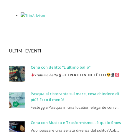
ULTIMI EVENTI
Cena con delitto “L’ultimo ballo”
𝑳’𝒖𝒍𝒕𝒊𝒎𝒐 𝒃𝒂𝒍𝒍𝒐
- 𝗖𝗘𝗡𝗔 𝗖𝗢𝗡 𝗗𝗘𝗟𝗜𝗧𝗧𝗢
...
Pasqua al ristorante sul mare, cosa chiedere di
più? Ecco il menù!
Festeggia Pasqua in una location elegante con v...
Cena con Musica e Trasformismo… è qui lo Show!
Vuoi passare una serata diversa dal solito? Abb...