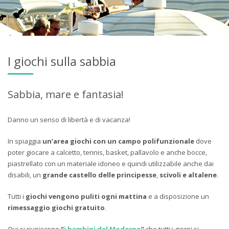
I giochi sulla sabbia
Sabbia, mare e fantasia!
Danno un senso di libertà e di vacanza!
In spiaggia
un’area giochi con un campo polifunzionale
dove
poter giocare a calcetto, tennis, basket, pallavolo e anche bocce,
piastrellato con un materiale idoneo e quindi utilizzabile anche dai
disabili, un
grande castello delle principesse
,
scivoli e altalene
.
Tutti i
giochi vengono puliti ogni mattina
e a disposizione un
rimessaggio giochi gratuito
.
Qui si riuniscono
“
i bambini del Moderno
”
che tutti i giorni si