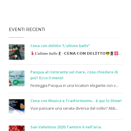
EVENTI RECENTI
Cena con delitto “L’ultimo ballo”
𝑳’𝒖𝒍𝒕𝒊𝒎𝒐 𝒃𝒂𝒍𝒍𝒐
- 𝗖𝗘𝗡𝗔 𝗖𝗢𝗡 𝗗𝗘𝗟𝗜𝗧𝗧𝗢
...
Pasqua al ristorante sul mare, cosa chiedere di
più? Ecco il menù!
Festeggia Pasqua in una location elegante con v...
Cena con Musica e Trasformismo… è qui lo Show!
Vuoi passare una serata diversa dal solito? Abb...
San Valentino 2020: l’amore è nell’aria.