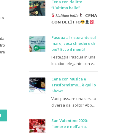
Cena con delitto
“L’ultimo ballo”
𝑳’𝒖𝒍𝒕𝒊𝒎𝒐 𝒃𝒂𝒍𝒍𝒐
- 𝗖𝗘𝗡𝗔
tua
𝗖𝗢𝗡 𝗗𝗘𝗟𝗜𝗧𝗧𝗢
...
Pasqua al ristorante sul
ata
mare, cosa chiedere di
tro
più? Ecco il menù!
are
Festeggia Pasqua in una
location elegante con v...
Cena con Musica e
Trasformismo… è qui lo
Show!
Vuoi passare una serata
diversa dal solito? Abb...
Ù
San Valentino 2020:
l’amore è nell’aria.