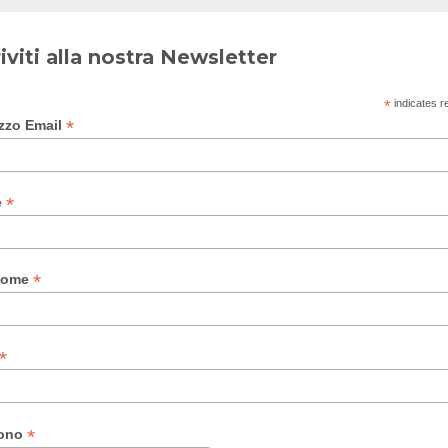
riviti alla nostra Newsletter
*
indicates r
*
izzo Email
*
e
*
nome
*
*
fono