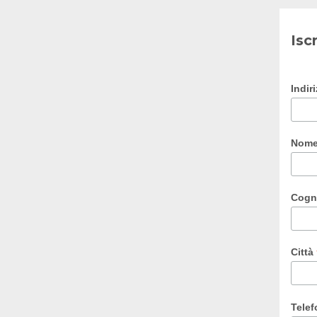
Isc
Indir
Nom
Cog
Città
Tele