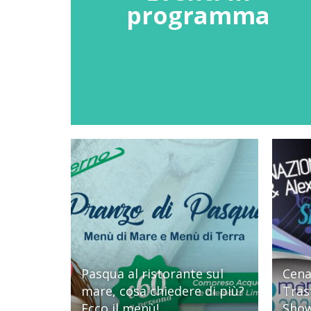
programma
Pasqua al ristorante sul
Cena
mare, cosa chiedere di più?
Tras
Ecco il menù!
Show