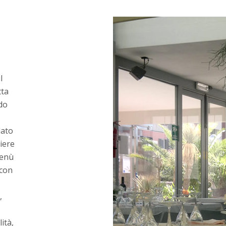
l
tta
odo
dato
iere
menù
 con
,
ità,