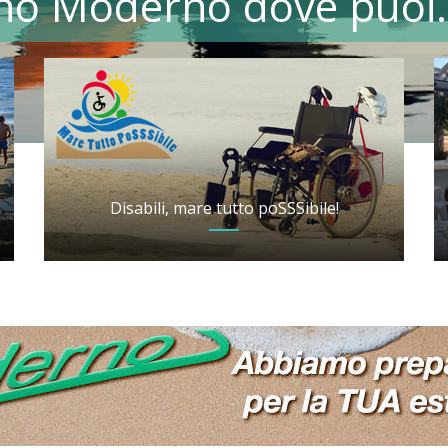
no Moderno dove puoi.
1
2
3
4
5
6
7
8
9
Disabili, mare tutto poSSSibile!