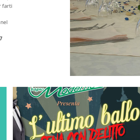
 farti
 nel
7