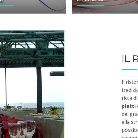
IL
Il ris
tradiz
ricca 
piatti 
del gr
alla st
possibi