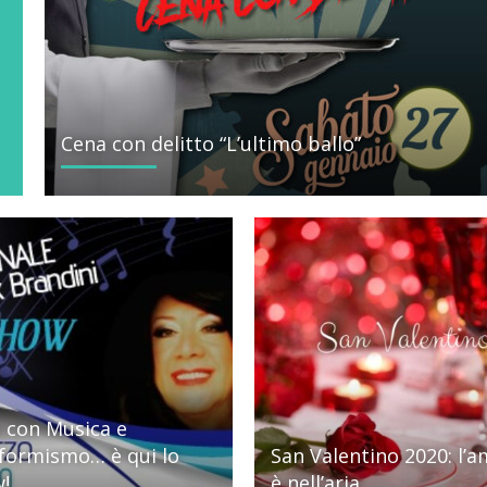
Cena con delitto “L’ultimo ballo”
 con Musica e
formismo… è qui lo
San Valentino 2020: l’
!
è nell’aria.