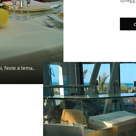
spiaggi
C
, feste a tema...