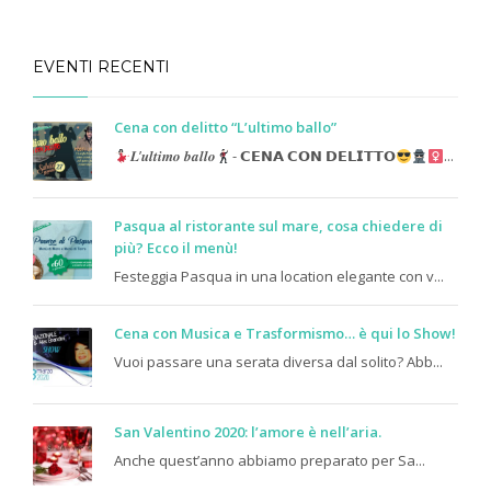
EVENTI RECENTI
Cena con delitto “L’ultimo ballo”
𝑳’𝒖𝒍𝒕𝒊𝒎𝒐 𝒃𝒂𝒍𝒍𝒐
- 𝗖𝗘𝗡𝗔 𝗖𝗢𝗡 𝗗𝗘𝗟𝗜𝗧𝗧𝗢
...
Pasqua al ristorante sul mare, cosa chiedere di
più? Ecco il menù!
Festeggia Pasqua in una location elegante con v...
Cena con Musica e Trasformismo… è qui lo Show!
Vuoi passare una serata diversa dal solito? Abb...
San Valentino 2020: l’amore è nell’aria.
Anche quest’anno abbiamo preparato per Sa...