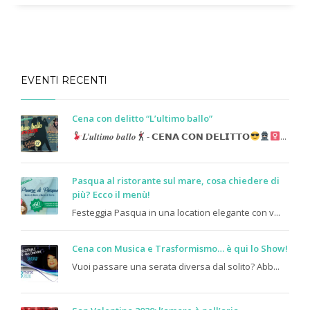
EVENTI RECENTI
Cena con delitto “L’ultimo ballo”
𝑳’𝒖𝒍𝒕𝒊𝒎𝒐 𝒃𝒂𝒍𝒍𝒐
- 𝗖𝗘𝗡𝗔 𝗖𝗢𝗡 𝗗𝗘𝗟𝗜𝗧𝗧𝗢
...
Pasqua al ristorante sul mare, cosa chiedere di
più? Ecco il menù!
Festeggia Pasqua in una location elegante con v...
Cena con Musica e Trasformismo… è qui lo Show!
Vuoi passare una serata diversa dal solito? Abb...