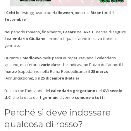
I
Celti
lo festeggiavano ad
Halloween
, mentre i
Bizantini
il
1
Settembre
.
Nel periodo romano, finalmente,
Cesare
nel
46 a.C
. decise di seguire
il
calendario Giuliano
secondo il quale l’anno iniziava il primo
gennaio.
Durante il
Medioevo
molti paesi europei usavano il calendario
giuliano, ma c’erano
varie date
che indicavano l’inizio dell’anno: il
1
marzo
(capodanno nella Roma Repubblicana), il
25 marzo
(Annunciazione), o il
25 dicembre
(Natale).
Fu solo con l’adozione del
calendario gregoriano
nel
XVI secolo
d.C.
che la data del
1 gennai
o divenne
comune a tutti
.
Perché si deve indossare
qualcosa di rosso?