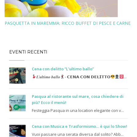
PASQUETTA IN MAREMMA: RICCO BUFFET DI PESCE E CARNE
EVENTI RECENTI
Cena con delitto “L’ultimo ballo”
𝑳’𝒖𝒍𝒕𝒊𝒎𝒐 𝒃𝒂𝒍𝒍𝒐
- 𝗖𝗘𝗡𝗔 𝗖𝗢𝗡 𝗗𝗘𝗟𝗜𝗧𝗧𝗢
...
Pasqua al ristorante sul mare, cosa chiedere di
più? Ecco il menù!
Festeggia Pasqua in una location elegante con v...
Cena con Musica e Trasformismo… è qui lo Show!
Vuoi passare una serata diversa dal solito? Abb...