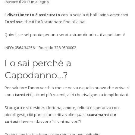
iniziare il 2017 in allegria.
Il
divertimento è assicurato
con la scuola di balli latino-americani
Footlose
, che ti farà scatenare fino all’alba!
Quindi, se sei pronto per una serata straordinaria… ti aspettiamo!
INFO: 0564 34256 – Romildo 328 9590002
Lo sai perché a
Capodanno…?
Per salutare l’anno vecchio che se ne va e quello nuovo che arriva ci
sono
tanti riti
, alcuni più recenti, altri che risalgono a tempi lontani.
Si augura e si desidera fortuna, amore, felicità e speranza con
piccoli gesti, cibi particolari o riti a volte quasi
scaramantici e
curiosi
davvero davvero “strani ma veri”!
Curiosiamo tra tradizioni e vecchie e nuove abitudini.