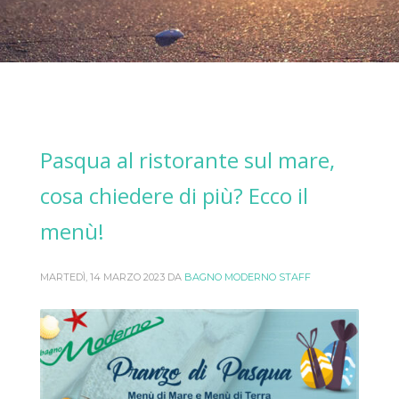
Pasqua al ristorante sul mare,
cosa chiedere di più? Ecco il
menù!
MARTEDÌ, 14 MARZO 2023
DA
BAGNO MODERNO STAFF