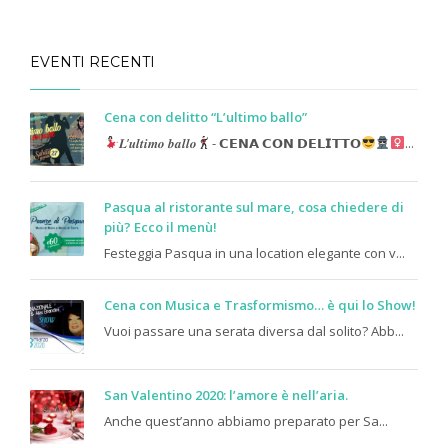
EVENTI RECENTI
Cena con delitto “L’ultimo ballo”
𝑳’𝒖𝒍𝒕𝒊𝒎𝒐 𝒃𝒂𝒍𝒍𝒐
- 𝗖𝗘𝗡𝗔 𝗖𝗢𝗡 𝗗𝗘𝗟𝗜𝗧𝗧𝗢
...
Pasqua al ristorante sul mare, cosa chiedere di
più? Ecco il menù!
Festeggia Pasqua in una location elegante con v...
Cena con Musica e Trasformismo… è qui lo Show!
Vuoi passare una serata diversa dal solito? Abb...
San Valentino 2020: l’amore è nell’aria.
Anche quest’anno abbiamo preparato per Sa...