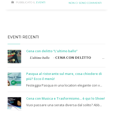
PUBBLICATO IL
EVENTI
NON CI SONO COMMENTI
EVENTI RECENTI
Cena con delitto “L’ultimo ballo”
𝑳’𝒖𝒍𝒕𝒊𝒎𝒐 𝒃𝒂𝒍𝒍𝒐
- 𝗖𝗘𝗡𝗔 𝗖𝗢𝗡 𝗗𝗘𝗟𝗜𝗧𝗧𝗢
...
Pasqua al ristorante sul mare, cosa chiedere di
più? Ecco il menù!
Festeggia Pasqua in una location elegante con v...
Cena con Musica e Trasformismo… è qui lo Show!
Vuoi passare una serata diversa dal solito? Abb...