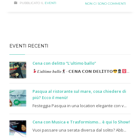
PUBBLICATO IL
EVENTI
NON CI SONO COMMENTI
EVENTI RECENTI
Cena con delitto “L’ultimo ballo”
𝑳’𝒖𝒍𝒕𝒊𝒎𝒐 𝒃𝒂𝒍𝒍𝒐
- 𝗖𝗘𝗡𝗔 𝗖𝗢𝗡 𝗗𝗘𝗟𝗜𝗧𝗧𝗢
...
Pasqua al ristorante sul mare, cosa chiedere di
più? Ecco il menù!
Festeggia Pasqua in una location elegante con v...
Cena con Musica e Trasformismo… è qui lo Show!
Vuoi passare una serata diversa dal solito? Abb...