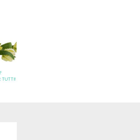
?
 TUTTI!