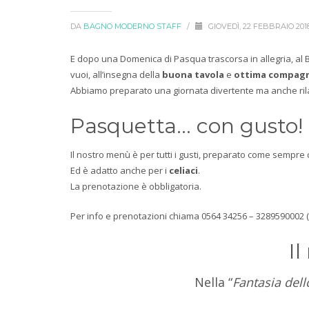
DA
BAGNO MODERNO STAFF
/
GIOVEDÌ, 22 FEBBRAIO 201
E dopo una Domenica di Pasqua trascorsa in allegria, al
vuoi, all’insegna della
buona tavola
e
ottima compag
Abbiamo preparato una giornata divertente ma anche ri
Pasquetta… con gusto!
Il nostro menù è per tutti i gusti, preparato come sempre
Ed è adatto anche per i
celiaci
.
La prenotazione è obbligatoria.
Per info e prenotazioni chiama 0564 34256 – 3289590002 (
I
Nella “
Fantasia dell