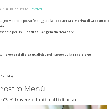
8
/
PUBBLICATO IL
EVENTI
 Bagno Moderno potrai festeggiare la
Pasquetta a Marina di Grosseto
co
nia
.
lassante per un
Lunedì dell’Angelo da ricordare
.
 con
prodotti di alta qualità
e nel rispetto della
Tradizione
.
Romildo).
l nostro Menù
o Chef
” troverete tanti piatti di pesce!