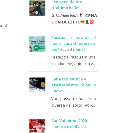
Cena con delitto
“L’ultimo ballo”
𝑳’𝒖𝒍𝒕𝒊𝒎𝒐 𝒃𝒂𝒍𝒍𝒐
- 𝗖𝗘𝗡𝗔
𝗖𝗢𝗡 𝗗𝗘𝗟𝗜𝗧𝗧𝗢
...
n chi
Pasqua al ristorante sul
mare, cosa chiedere di
più? Ecco il menù!
Festeggia Pasqua in una
location elegante con v...
Cena con Musica e
Trasformismo… è qui lo
Show!
Vuoi passare una serata
diversa dal solito? Abb...
San Valentino 2020:
l’amore è nell’aria.