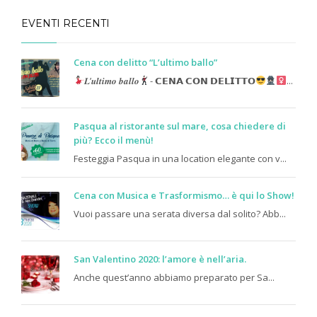
EVENTI RECENTI
Cena con delitto “L’ultimo ballo”
𝑳’𝒖𝒍𝒕𝒊𝒎𝒐 𝒃𝒂𝒍𝒍𝒐
- 𝗖𝗘𝗡𝗔 𝗖𝗢𝗡 𝗗𝗘𝗟𝗜𝗧𝗧𝗢
...
Pasqua al ristorante sul mare, cosa chiedere di
più? Ecco il menù!
Festeggia Pasqua in una location elegante con v...
Cena con Musica e Trasformismo… è qui lo Show!
Vuoi passare una serata diversa dal solito? Abb...
San Valentino 2020: l’amore è nell’aria.
Anche quest’anno abbiamo preparato per Sa...