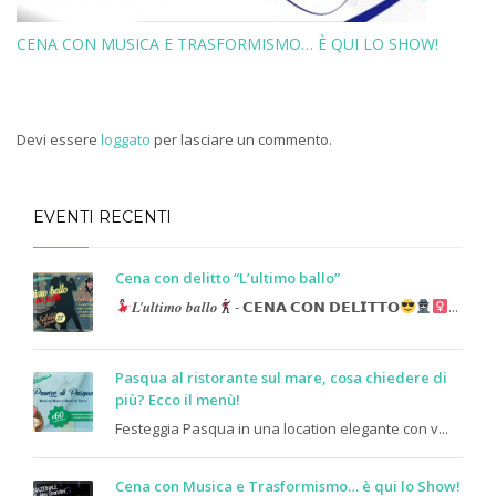
CENA CON MUSICA E TRASFORMISMO… È QUI LO SHOW!
Devi essere
loggato
per lasciare un commento.
EVENTI RECENTI
Cena con delitto “L’ultimo ballo”
𝑳’𝒖𝒍𝒕𝒊𝒎𝒐 𝒃𝒂𝒍𝒍𝒐
- 𝗖𝗘𝗡𝗔 𝗖𝗢𝗡 𝗗𝗘𝗟𝗜𝗧𝗧𝗢
...
Pasqua al ristorante sul mare, cosa chiedere di
più? Ecco il menù!
Festeggia Pasqua in una location elegante con v...
Cena con Musica e Trasformismo… è qui lo Show!