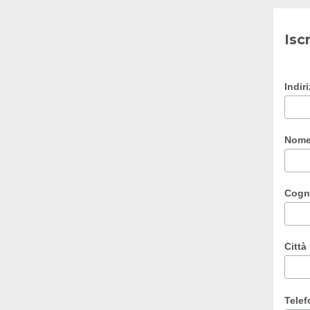
Isc
Indir
Nom
Cog
Città
Tele