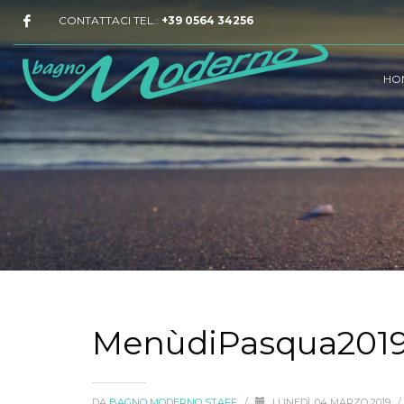
CONTATTACI TEL.:
+39 0564 34256
HO
MenùdiPasqua201
DA
BAGNO MODERNO STAFF
/
LUNEDÌ, 04 MARZO 2019
/