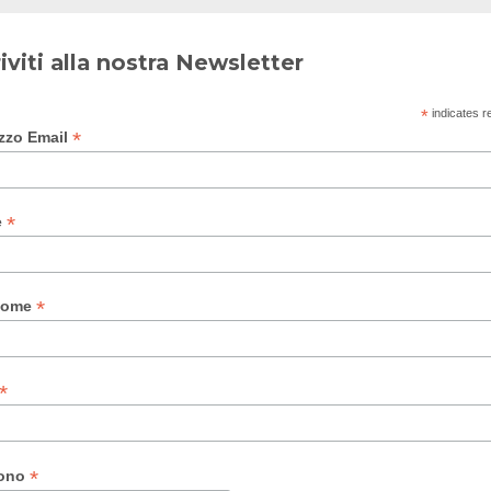
riviti alla nostra Newsletter
*
indicates r
*
izzo Email
*
e
*
nome
*
*
fono