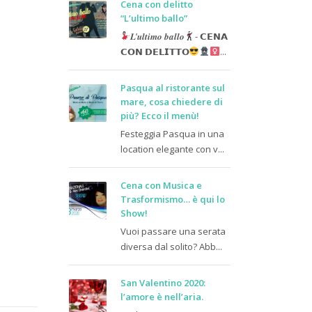
Cena con delitto
“L’ultimo ballo”
𝑳’𝒖𝒍𝒕𝒊𝒎𝒐 𝒃𝒂𝒍𝒍𝒐
- 𝗖𝗘𝗡𝗔
𝗖𝗢𝗡 𝗗𝗘𝗟𝗜𝗧𝗧𝗢
...
Pasqua al ristorante sul
mare, cosa chiedere di
più? Ecco il menù!
Festeggia Pasqua in una
location elegante con v...
Cena con Musica e
Trasformismo… è qui lo
Show!
Vuoi passare una serata
diversa dal solito? Abb...
San Valentino 2020:
l’amore è nell’aria.