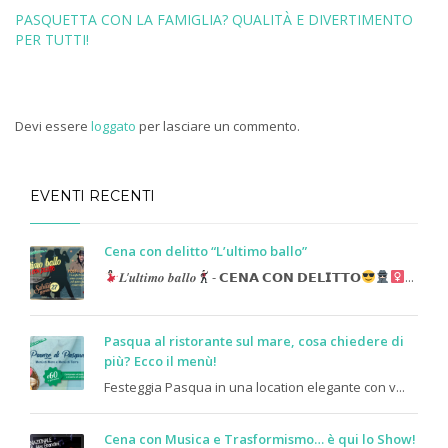
PASQUETTA CON LA FAMIGLIA? QUALITÀ E DIVERTIMENTO
PER TUTTI!
Devi essere
loggato
per lasciare un commento.
EVENTI RECENTI
Cena con delitto “L’ultimo ballo”
𝑳’𝒖𝒍𝒕𝒊𝒎𝒐 𝒃𝒂𝒍𝒍𝒐
- 𝗖𝗘𝗡𝗔 𝗖𝗢𝗡 𝗗𝗘𝗟𝗜𝗧𝗧𝗢
...
Pasqua al ristorante sul mare, cosa chiedere di
più? Ecco il menù!
Festeggia Pasqua in una location elegante con v...
Cena con Musica e Trasformismo… è qui lo Show!