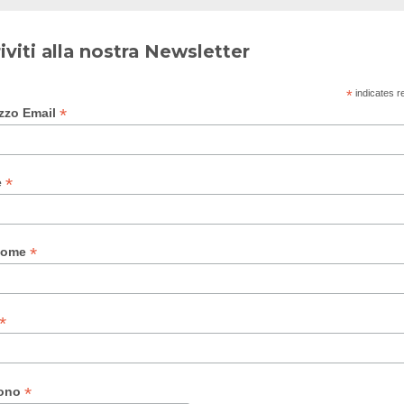
riviti alla nostra Newsletter
*
indicates r
*
izzo Email
*
e
*
nome
*
*
fono