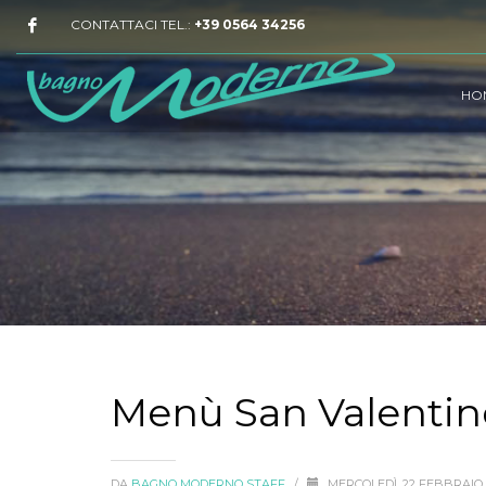
CONTATTACI TEL.:
+39 0564 34256
HO
Menù San Valenti
DA
BAGNO MODERNO STAFF
/
MERCOLEDÌ, 22 FEBBRAIO 