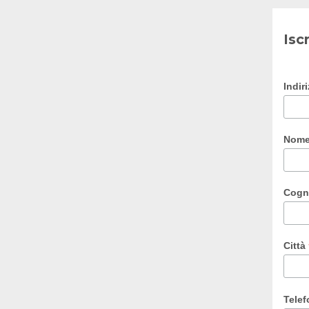
Isc
Indir
Nom
Cog
Città
Tele