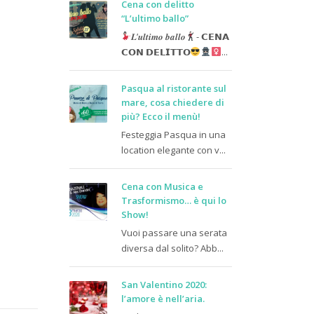
Cena con delitto
“L’ultimo ballo”
𝑳’𝒖𝒍𝒕𝒊𝒎𝒐 𝒃𝒂𝒍𝒍𝒐
- 𝗖𝗘𝗡𝗔
𝗖𝗢𝗡 𝗗𝗘𝗟𝗜𝗧𝗧𝗢
...
Pasqua al ristorante sul
mare, cosa chiedere di
più? Ecco il menù!
Festeggia Pasqua in una
location elegante con v...
Cena con Musica e
Trasformismo… è qui lo
Show!
Vuoi passare una serata
diversa dal solito? Abb...
San Valentino 2020:
l’amore è nell’aria.