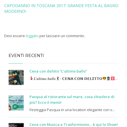
CAPODANNO IN TOSCANA 2017: GRANDE FESTA AL BAGNO
MODERNO!
Devi essere
loggato
per lasciare un commento.
EVENTI RECENTI
Cena con delitto “L’ultimo ballo”
𝑳’𝒖𝒍𝒕𝒊𝒎𝒐 𝒃𝒂𝒍𝒍𝒐
- 𝗖𝗘𝗡𝗔 𝗖𝗢𝗡 𝗗𝗘𝗟𝗜𝗧𝗧𝗢
...
Pasqua al ristorante sul mare, cosa chiedere di
più? Ecco il menù!
Festeggia Pasqua in una location elegante con v...
Cena con Musica e Trasformismo… è qui lo Show!