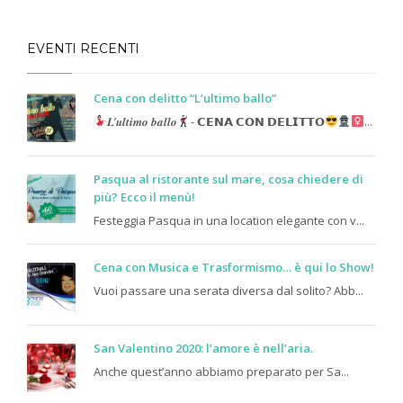
EVENTI RECENTI
Cena con delitto “L’ultimo ballo”
𝑳’𝒖𝒍𝒕𝒊𝒎𝒐 𝒃𝒂𝒍𝒍𝒐
- 𝗖𝗘𝗡𝗔 𝗖𝗢𝗡 𝗗𝗘𝗟𝗜𝗧𝗧𝗢
...
Pasqua al ristorante sul mare, cosa chiedere di
più? Ecco il menù!
Festeggia Pasqua in una location elegante con v...
Cena con Musica e Trasformismo… è qui lo Show!
Vuoi passare una serata diversa dal solito? Abb...
San Valentino 2020: l’amore è nell’aria.
Anche quest’anno abbiamo preparato per Sa...