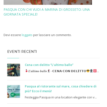
PASQUA CON CHI VUOI A MARINA DI GROSSETO: UNA
GIORNATA SPECIALE!
Devi essere
loggato
per lasciare un commento.
EVENTI RECENTI
Cena con delitto “L’ultimo ballo”
𝑳’𝒖𝒍𝒕𝒊𝒎𝒐 𝒃𝒂𝒍𝒍𝒐
- 𝗖𝗘𝗡𝗔 𝗖𝗢𝗡 𝗗𝗘𝗟𝗜𝗧𝗧𝗢
...
Pasqua al ristorante sul mare, cosa chiedere di
più? Ecco il menù!
Festeggia Pasqua in una location elegante con v...