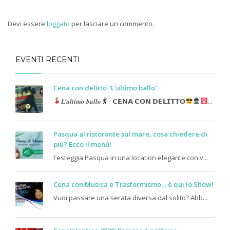
Devi essere
loggato
per lasciare un commento.
EVENTI RECENTI
Cena con delitto “L’ultimo ballo”
𝑳’𝒖𝒍𝒕𝒊𝒎𝒐 𝒃𝒂𝒍𝒍𝒐
- 𝗖𝗘𝗡𝗔 𝗖𝗢𝗡 𝗗𝗘𝗟𝗜𝗧𝗧𝗢
...
Pasqua al ristorante sul mare, cosa chiedere di
più? Ecco il menù!
Festeggia Pasqua in una location elegante con v...
Cena con Musica e Trasformismo… è qui lo Show!
Vuoi passare una serata diversa dal solito? Abb...