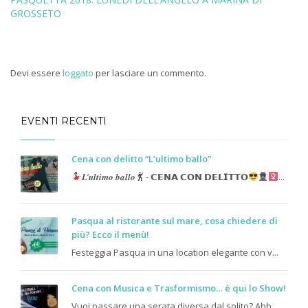
GROSSETO
Devi essere
loggato
per lasciare un commento.
EVENTI RECENTI
Cena con delitto “L’ultimo ballo”
𝑳’𝒖𝒍𝒕𝒊𝒎𝒐 𝒃𝒂𝒍𝒍𝒐
- 𝗖𝗘𝗡𝗔 𝗖𝗢𝗡 𝗗𝗘𝗟𝗜𝗧𝗧𝗢
...
Pasqua al ristorante sul mare, cosa chiedere di
più? Ecco il menù!
Festeggia Pasqua in una location elegante con v...
Cena con Musica e Trasformismo… è qui lo Show!
Vuoi passare una serata diversa dal solito? Abb...