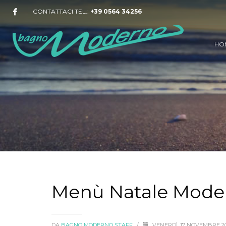
CONTATTACI TEL.:
+39 0564 34256
HO
Menù Natale Moder
DA
BAGNO MODERNO STAFF
/
VENERDÌ, 17 NOVEMBRE 2