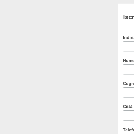
Isc
Indir
Nom
Cog
Città
Tele