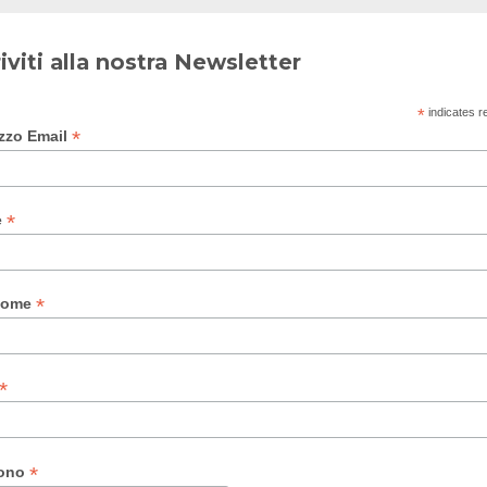
riviti alla nostra Newsletter
*
indicates r
*
izzo Email
*
e
*
nome
*
*
fono