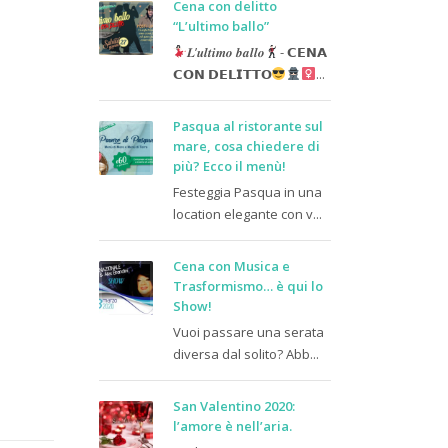
Cena con delitto
“L’ultimo ballo”
𝑳’𝒖𝒍𝒕𝒊𝒎𝒐 𝒃𝒂𝒍𝒍𝒐
- 𝗖𝗘𝗡𝗔
𝗖𝗢𝗡 𝗗𝗘𝗟𝗜𝗧𝗧𝗢
...
Pasqua al ristorante sul
mare, cosa chiedere di
più? Ecco il menù!
Festeggia Pasqua in una
location elegante con v...
Cena con Musica e
Trasformismo… è qui lo
Show!
Vuoi passare una serata
diversa dal solito? Abb...
San Valentino 2020:
l’amore è nell’aria.