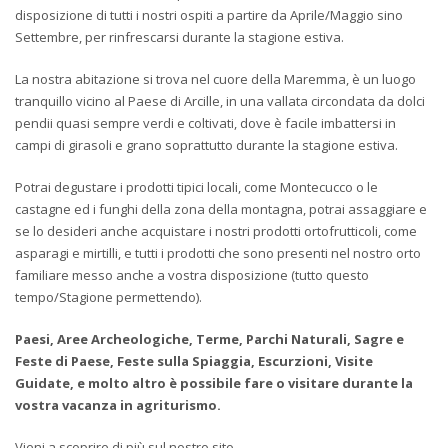
disposizione di tutti i nostri ospiti a partire da Aprile/Maggio sino
Settembre, per rinfrescarsi durante la stagione estiva.
La nostra abitazione si trova nel cuore della Maremma, è un luogo
tranquillo vicino al Paese di Arcille, in una vallata circondata da dolci
pendii quasi sempre verdi e coltivati, dove è facile imbattersi in
campi di girasoli e grano soprattutto durante la stagione estiva.
Potrai degustare i prodotti tipici locali, come Montecucco o le
castagne ed i funghi della zona della montagna, potrai assaggiare e
se lo desideri anche acquistare i nostri prodotti ortofrutticoli, come
asparagi e mirtilli, e tutti i prodotti che sono presenti nel nostro orto
familiare messo anche a vostra disposizione (tutto questo
tempo/Stagione permettendo).
Paesi, Aree Archeologiche, Terme, Parchi Naturali, Sagre e
Feste di Paese, Feste sulla Spiaggia, Escurzioni, Visite
Guidate, e molto altro è possibile fare o visitare durante la
vostra vacanza in agriturismo.
Vieni a scoprire di più sul nostro sito…