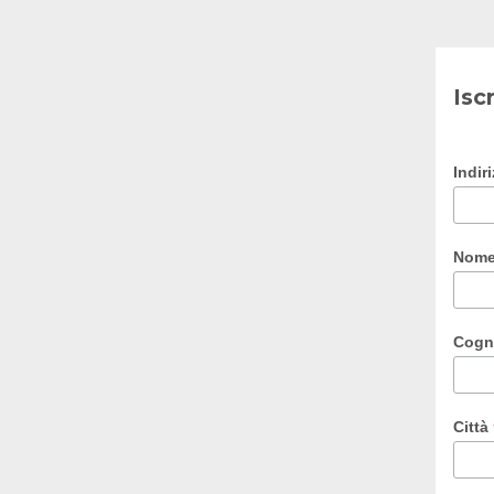
Isc
Indir
Nom
Cog
Città