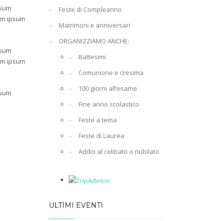
psum
Feste di Compleanno
rem ipsum
Matrimoni e anniversari
ORGANIZZIAMO ANCHE:
psum
Battesimi
rem ipsum
Comunione e cresima
100 giorni all’esame
psum
Fine anno scolastico
Feste a tema
Feste di Laurea
Addio al celibato o nubilato
ULTIMI EVENTI