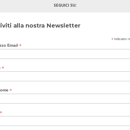
SEGUICI SU:
riviti alla nostra Newsletter
*
indicates r
*
izzo Email
*
e
*
nome
*