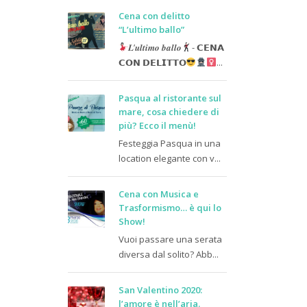
Cena con delitto
“L’ultimo ballo”
𝑳’𝒖𝒍𝒕𝒊𝒎𝒐 𝒃𝒂𝒍𝒍𝒐
- 𝗖𝗘𝗡𝗔
𝗖𝗢𝗡 𝗗𝗘𝗟𝗜𝗧𝗧𝗢
...
Pasqua al ristorante sul
mare, cosa chiedere di
più? Ecco il menù!
Festeggia Pasqua in una
location elegante con v...
Cena con Musica e
Trasformismo… è qui lo
Show!
Vuoi passare una serata
diversa dal solito? Abb...
San Valentino 2020:
l’amore è nell’aria.